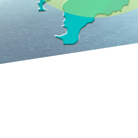
ご挨拶
弊社は、昭和62年6
トラック・バス・タク
車社会の安全と発展と